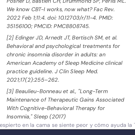
Posner D, Bastien CH, Drummond SP, Perlis ML. 
We know CBT-I works, now what? Fac Rev. 
2022 Feb 1;11:4. doi: 10.12703/r/11-4. PMID: 
35156100; PMCID: PMC8808745.
[2] Edinger JD, Arnedt JT, Bertisch SM, et al. 
Behavioral and psychological treatments for 
chronic insomnia disorder in adults: an 
American Academy of Sleep Medicine clinical 
practice guideline. J Clin Sleep Med. 
2021;17(2):255–262.
[3] Beaulieu-Bonneau et al., "Long-Term 
Maintenance of Therapeutic Gains Associated 
With Cognitive-Behavioral Therapy for 
Insomnia," Sleep (2017)
espierto en la cama se siente peor y cómo ayuda la