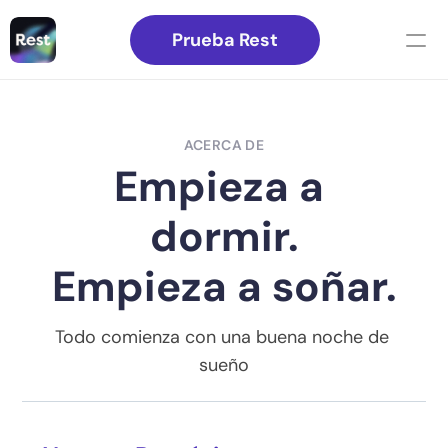
Prueba Rest
Blog
Sobre nosotros
ACERCA DE
Para clínicos
Empieza a 
Para empresas
dormir.
Informe de impuesto de pernoctación
Registro de sueño
Empieza a soñar.
Contacto
Todo comienza con una buena noche de 
Prueba Rest
sueño