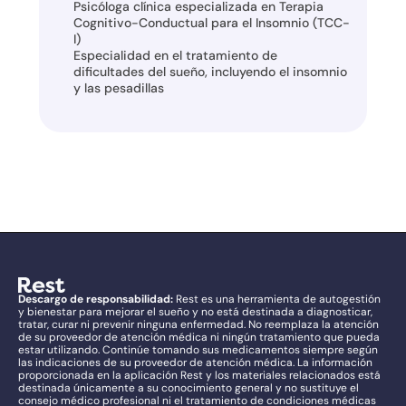
Psicóloga clínica especializada en Terapia 
Cognitivo-Conductual para el Insomnio (TCC-
I)
Especialidad en el tratamiento de 
dificultades del sueño, incluyendo el insomnio 
y las pesadillas
Descargo de responsabilidad:
 Rest es una herramienta de autogestión 
y bienestar para mejorar el sueño y no está destinada a diagnosticar, 
tratar, curar ni prevenir ninguna enfermedad. No reemplaza la atención 
de su proveedor de atención médica ni ningún tratamiento que pueda 
estar utilizando. Continúe tomando sus medicamentos siempre según 
las indicaciones de su proveedor de atención médica. La información 
proporcionada en la aplicación Rest y los materiales relacionados está 
destinada únicamente a su conocimiento general y no sustituye el 
consejo médico profesional ni el tratamiento de condiciones médicas 