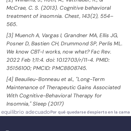
McCrae, C. S. (2013). Cognitive behavioral 
treatment of insomnia. Chest, 143(2), 554–
565.
[3] Muench A, Vargas I, Grandner MA, Ellis JG, 
Posner D, Bastien CH, Drummond SP, Perlis ML. 
We know CBT-I works, now what? Fac Rev. 
2022 Feb 1;11:4. doi: 10.12703/r/11-4. PMID: 
35156100; PMCID: PMC8808745.
[4] Beaulieu-Bonneau et al., "Long-Term 
Maintenance of Therapeutic Gains Associated 
With Cognitive-Behavioral Therapy for 
Insomnia," Sleep (2017)
l equilibrio adecuado
Por qué quedarse despierto en la cama 